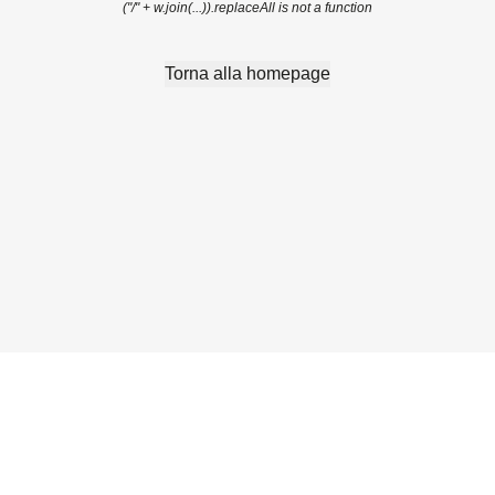
("/" + w.join(...)).replaceAll is not a function
Torna alla homepage