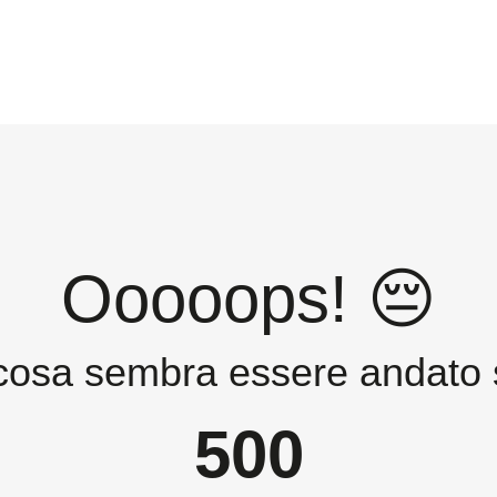
Ooooops! 😔
cosa sembra essere andato s
500