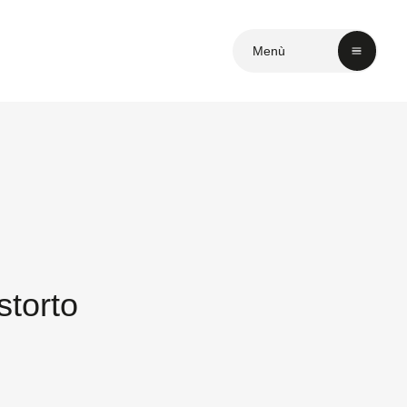
Menù
torto