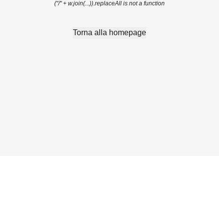
("/" + w.join(...)).replaceAll is not a function
Torna alla homepage