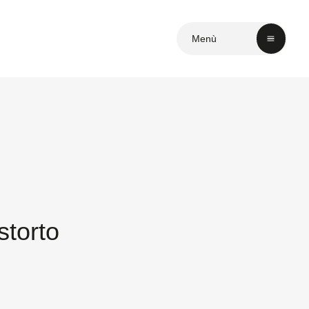
Menù
torto