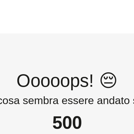
Ooooops! 😔
cosa sembra essere andato s
500