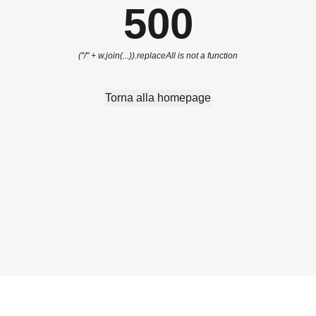
500
("/" + w.join(...)).replaceAll is not a function
Torna alla homepage